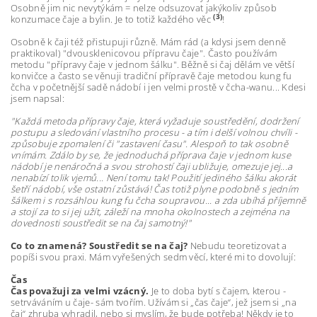
Osobně jim nic nevytýkám = nelze odsuzovat jakýkoliv způsob
(3)
konzumace čaje a bylin. Je to totiž každého věc
!
Osobně k čaji též přistupuji různě. Mám rád (a kdysi jsem denně
praktikoval) "dvousklenicovou přípravu čaje". Často používám
metodu "přípravy čaje v jednom šálku". Běžně si čaj dělám ve větší
konvičce a často se věnuji tradiční přípravě čaje metodou kung fu
čcha v početnější sadě nádobí i jen velmi prostě v čcha-wanu... Kdesi
jsem napsal:
"Každá metoda přípravy čaje, která vyžaduje soustředění, dodržení
postupu a sledování vlastního procesu - a tím i delší volnou chvíli -
způsobuje zpomalení či "zastavení času". Alespoň to tak osobně
vnímám. Zdálo by se, že jednoduchá příprava čaje v jednom kuse
nádobí je nenáročná a svou strohostí čaji ubližuje, omezuje jej...a
nenabízí tolik vjemů... Není tomu tak! Použití jediného šálku akorát
šetří nádobí, vše ostatní zůstává! Čas totiž plyne podobně s jedním
šálkem i s rozsáhlou kung fu čcha soupravou... a zda ubíhá příjemně
a stojí za to si jej užít, záleží na mnoha okolnostech a zejména na
dovednosti soustředit se na čaj samotný!"
Co to znamená? Soustředit se na čaj?
Nebudu teoretizovat a
popíši svou praxi. Mám vyřešených sedm věcí, které mi to dovolují:
Čas
Čas považuji za velmi vzácný.
Je to doba bytí s čajem, kterou -
setrváváním u čaje- sám tvořím. Užívám si „čas čaje“, jež jsem si „na
čaj“ zhruba vyhradil, nebo si myslím, že bude potřeba! Někdy je to