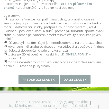
- experimentujte a buďte "v pohodě"...
zcela v přítomném
okamžiku
ochutnávání, jež se nemusí opakovat!
poznámky:
(1)
nezapomeňme, že i čaj patří mezi byliny, u pravého čaje se
zmiňuje (mj.) - pozitivní vliv na funkci srdce, pozitivní vliv na funkci
mozku, detoxikační účinky, podpora imunitního systému, efekt
uklidnění, posilování kostí a zubů, pomoc při hubnutí, zpomalování
stárnutí, pomoc při horečce, protistresové efekty a spousta jiných
účinků
(2)
léčivost bylin (a tím i čaje) je neoddiskutovatelná a prokazatelná
(3)
kdysi jsem měl snahu osvětovou - vysvětlovat a poučovat :-), dnes
jen (občas) doporučuji či sděluji zkušenosti
(4)
… více jak 30 let používám český filtr „
DIONELA FDN 2
“ –
doporučuji!
(5)
mobil s nepřetržitou notifikací všeho co se v něm děje radši ani
nezmiňuji, zásadně jej vypínám
PŘEDCHOZÍ ČLÁNEK
DALŠÍ ČLÁNEK
e-shop - NepustilTea.cz
|
thajský jiaogulan (bio)
|
thajský hořký meloun/okurka (bio)
|
bylinná čokoláda (bio)
|