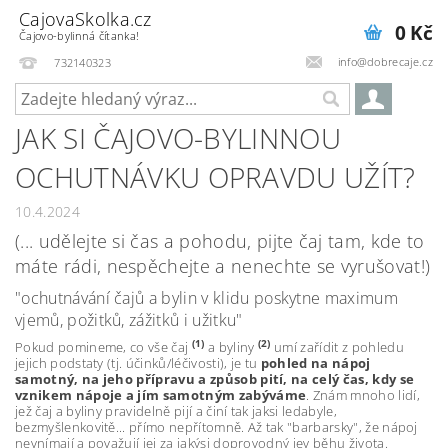
CajovaSkolka.cz
0 Kč
Čajovo-bylinná čítanka!
info@dobrecaje.cz
732140323
JAK SI ČAJOVO-BYLINNOU
OCHUTNÁVKU OPRAVDU UŽÍT?
10.4.2024
(... udělejte si čas a pohodu, pijte čaj tam, kde to
máte rádi, nespěchejte a nenechte se vyrušovat!)
"ochutnávání čajů a bylin v klidu poskytne maximum
vjemů, požitků, zážitků i užitku"
(1)
(
2)
Pokud pomineme, co vše čaj
a byliny
umí zařídit z pohledu
jejich podstaty (tj. účinků/léčivosti), je tu
pohled na nápoj
samotný, na jeho přípravu a způsob pití, na celý čas, kdy se
vznikem nápoje a jím samotným zabýváme
. Znám mnoho lidí,
jež čaj a byliny pravidelně pijí a činí tak jaksi ledabyle,
bezmyšlenkovitě... přímo nepřítomně. Až tak "barbarsky", že nápoj
nevnímají a považují jej za jakýsi doprovodný jev běhu života.