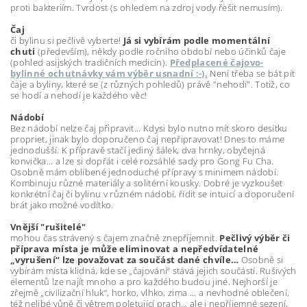
proti bakteriím. Tvrdost (s ohledem na zdroj vody řešit nemusím).
Čaj
či bylinu si pečlivě vyberte!
Já si vybírám podle momentální
chuti
(především), někdy podle ročního období nebo účinků čaje
(pohled asijských tradičních medicín).
Předplacené čajovo-
bylinné ochutnávky vám výběr usnadní :-).
Není třeba se bát pít
čaje a byliny, které se (z různých pohledů) právě "nehodí". Totiž, co
se hodí a nehodí je každého věc!
Nádobí
Bez nádobí nelze čaj připravit... Kdysi bylo nutno mít skoro desítku
propriet, jinak bylo doporučeno čaj nepřipravovat! Dnes to máme
jednodušší. K přípravě stačí jediný šálek, dva hrnky, obyčejná
konvička... a lze si dopřát i celé rozsáhlé sady pro Gong Fu Cha.
Osobně mám oblíbené jednoduché přípravy s minimem nádobí.
Kombinuju různé materiály a solitérní kousky. Dobré je vyzkoušet
konkrétní čaj či bylinu v různém nádobí, řídit se intuicí a doporučení
brát jako možné vodítko.
Vnější "rušitelé"
mohou čas strávený s čajem značně znepříjemnit.
Pečlivý výběr či
příprava místa je může eliminovat a nepředvídatelné
„vyrušení“ lze považovat za součást dané chvíle…
Osobně si
vybírám místa klidná, kde se „čajování“ stává jejich součástí. Rušivých
elementů lze najít mnoho a pro každého budou jiné. Nejhorší je
zřejmě „civilizační hluk“, horko, vlhko, zima ... a nevhodné oblečení,
též nelibé vůně či větrem poletující prach… ale i nepříjemné sezení,