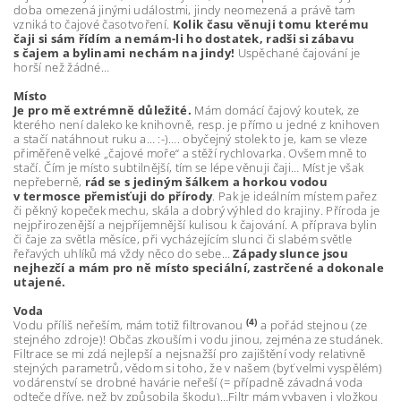
doba omezená jinými událostmi, jindy neomezená a právě tam
vzniká to čajové časotvoření.
Kolik času věnuji tomu kterému
čaji si sám řídím a nemám-li ho dostatek, radši si zábavu
s čajem a bylinami nechám na jindy!
Uspěchané čajování je
horší než žádné…
Místo
Je pro mě extrémně důležité.
Mám domácí čajový koutek, ze
kterého není daleko ke knihovně, resp. je přímo u jedné z knihoven
a stačí natáhnout ruku a… :-)…. obyčejný stolek to je, kam se vleze
přiměřeně velké „čajové moře“ a stěží rychlovarka. Ovšem mně to
stačí. Čím je místo subtilnější, tím se lépe věnuji čaji… Míst je však
nepřeberně,
rád se s jediným šálkem a horkou vodou
v termosce přemisťuji do přírody
. Pak je ideálním místem pařez
či pěkný kopeček mechu, skála a dobrý výhled do krajiny. Příroda je
nejpřirozenější a nejpříjemnější kulisou k čajování. A příprava bylin
či čaje za světla měsíce, při vycházejícím slunci či slabém světle
řeřavých uhlíků má vždy něco do sebe…
Západy slunce jsou
nejhezčí a mám pro ně místo speciální, zastrčené a dokonale
utajené.
Voda
(4)
Vodu příliš neřeším, mám totiž filtrovanou
a pořád stejnou (ze
stejného zdroje)! Občas zkouším i vodu jinou, zejména ze studánek.
Filtrace se mi zdá nejlepší a nejsnažší pro zajištění vody relativně
stejných parametrů, vědom si toho, že v našem (byť velmi vyspělém)
vodárenství se drobné havárie neřeší (= případně závadná voda
odteče dříve, než by způsobila škodu)…Filtr mám vybaven i vložkou