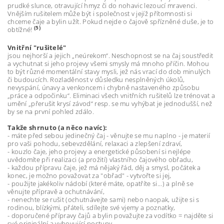
prudké slunce, otravující hmyz či do nohavic lezoucí mravenci.
Vnějším rušitelem může být i společnost v jejíž přítomnosti si
chceme čaje a bylin užít. Pokud nejde o čajově spřízněné duše, je to
(5)
obtížné!
Vnitřní "rušitelé"
jsou nejhorší a jejich „neúrekom“. Neschopnost se na čaj soustředit
a vychutnat si jeho projevy všemi smysly má mnoho příčin. Mohou
to být různé momentální stavy mysli, jež nás vrací do dob minulých
či budoucích. Rozladěnost v důsledku nesplněných úkolů,
nevyspání, únavy a venkoncem i chybně nastaveného způsobu
„práce a odpočinku“. Eliminaci všech vnitřních rušitelů lze trénovat a
umění „přerušit krysí závod“ resp. se mu vyhýbat je jednodušší, než
by se na první pohled zdálo.
Takže shrnuto (a něco navíc):
- máte před sebou jedinečný čaj - věnujte se mu naplno - je materií
pro vaši pohodu, sebevzdělání, relaxaci a zlepšení zdraví,
- kouzlo čaje, jeho projevy a energetické působení si nejlépe
uvědomíte při realizaci (a prožití) vlastního čajového obřadu,
- každou přípravu čaje, jež má nějaký řád, děj a smysl, počátek a
konec, je možno považovat za "obřad" - vytvořte si jej,
- použijte jakékoliv nádobí (které máte, opatříte si...) a plně se
věnujte přípravě a ochutnávání,
- nenechte se rušit (ochutnávejte sami) nebo naopak, užijte si s
rodinou, blízkými, přáteli, sdílejte své vjemy a poznatky,
- doporučené přípravy čajů a bylin považujte za vodítko = najděte si
své originální a vyhovující postupy,