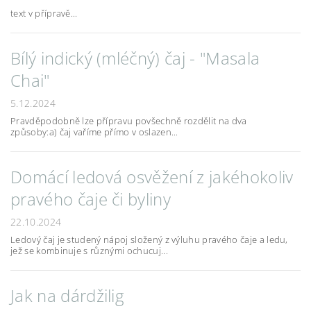
text v přípravě...
Bílý indický (mléčný) čaj - "Masala
Chai"
5.12.2024
Pravděpodobně lze přípravu povšechně rozdělit na dva
způsoby:a) čaj vaříme přímo v oslazen...
Domácí ledová osvěžení z jakéhokoliv
pravého čaje či byliny
22.10.2024
Ledový čaj je studený nápoj složený z výluhu pravého čaje a ledu,
jež se kombinuje s různými ochucuj...
Jak na dárdžilig