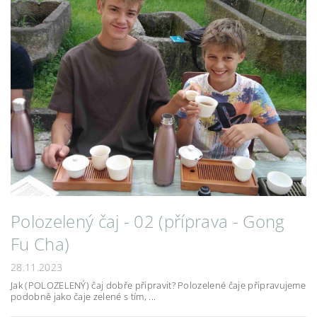
Polozelený čaj - 02 (příprava - Gong
Fu Cha)
28.11.2023
Jak (POLOZELENÝ) čaj dobře připravit? Polozelené čaje připravujeme
podobně jako čaje zelené s tím, ...