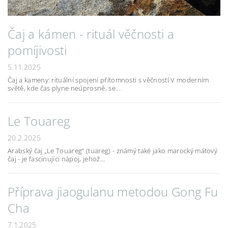
Čaj a kámen - rituál věčnosti a
pomíjivosti
5.11.2025
Čaj a kameny: rituální spojení přítomnosti s věčností V moderním
světě, kde čas plyne neúprosně, se...
Le Touareg
20.2.2025
Arabský čaj „Le Touareg“ (tuareg) - známý také jako marocký mátový
čaj - je fascinující nápoj, jehož...
Příprava jiaogulanu metodou Gong Fu
Cha
7.1.2025