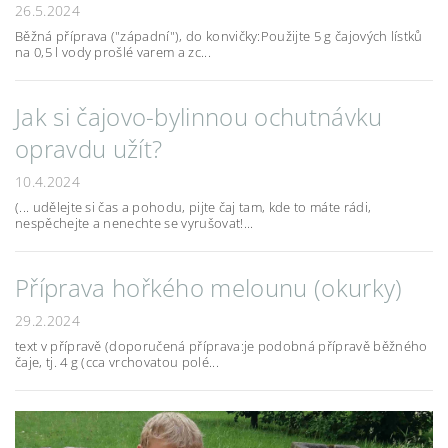
26.5.2024
Běžná příprava ("západní"), do konvičky:Použijte 5 g čajových lístků
na 0,5 l vody prošlé varem a zc...
Jak si čajovo-bylinnou ochutnávku
opravdu užít?
10.4.2024
(... udělejte si čas a pohodu, pijte čaj tam, kde to máte rádi,
nespěchejte a nenechte se vyrušovat!...
Příprava hořkého melounu (okurky)
29.2.2024
text v přípravě (doporučená příprava:je podobná přípravě běžného
čaje, tj. 4 g (cca vrchovatou polé...