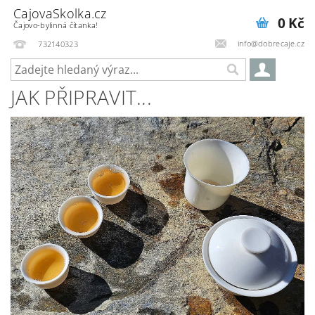
CajovaSkolka.cz
0 Kč
Čajovo-bylinná čítanka!
info@dobrecaje.cz
732140323
JAK PŘIPRAVIT...