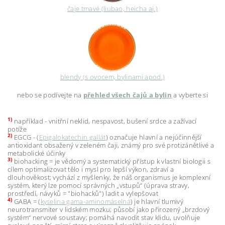
čaje tmavé (liubao, heicha aj.)
blendy (s ovocem, bylinami apod.)
nebo se podívejte na
přehled všech čajů a bylin
a vyberte si
1)
například - v
nitřní neklid, nespavost, bušení srdce a zažívací
potíže
2)
EGCG - (
Epigalokatechin gallát
) označuje hlavní a nejúčinnější
antioxidant obsažený v zeleném čaji, známý pro své protizánětlivé a
metabolické účinky
3)
biohacking = je vědomý a systematický přístup k vlastní biologii s
cílem optimalizovat tělo i mysl pro lepší výkon, zdraví a
dlouhověkost; vychází z myšlenky, že náš organismus je komplexní
systém, který lze pomocí správných „vstupů“ (úprava stravy,
prostředí, návyků = "biohacků") ladit a vylepšovat
4)
GABA = (
kyselina gama-aminomáselná
) je hlavní tlumivý
neurotransmiter v lidském mozku; působí jako přirozený „brzdový
systém“ nervové soustavy; pomáhá navodit stav klidu, uvolňuje