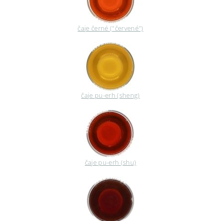
čaje černé ("červené")
čaje pu-erh (sheng)
čaje pu-erh (shu)