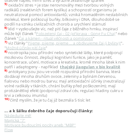
svalové napětí, mírní stres a výrazně zkvalitňuje spánek
5)
oxidační stres = je stav nerovnováhy mezi tvorbou volných
radikálů (reaktivních forem kyslíku) a schopností organismu je
neutralizovat pomocí antioxidantů; vzniká hromaděním nestabilních
molekul, které poškozují buňky, bílkoviny i DNA, dlouhodobě se
podílí na vzniku civilizačních chorob a urychlení stárnutí
6)
klid = vyzkoušejte víc, než pití čaje z běžného hrnku, inspirací
může být článek "
Polozelený čaj - 02 (příprava - Gong Fu Cha)
" nebo
článek "
Čaj a kámen - rituál věčnosti a pomíjivosti
"
7)
viz články "
Pijeme, pijeme, pijeme ... a obdivujeme čaj (i byliny)!
",
"
Možné účinky pití čaje
"
8)
nootropika jsou
přírodní nebo syntetické látky, které podporují
mozkovou činnost, zlepšují kognitivní funkce, jako je paměť,
koncentrace, učení, motivace a kreativita, kromě mnoha látek k nim
patří i adaptogeny - například
thajský jiaogulan v bio kvalitě
9)
antokyany jsou jsou ve vodě rozpustná přírodní barviva, která
dodávají mnoha druhům ovoce, zeleniny a bylinám červenou,
fialovou nebo modrou barvu; mají antioxidační účinky (neutralizují
volné radikály v tkáních, chrání buňky před poškozením); mají
protizánětlivý efekt (podporují zdraví cév, regulaci hladiny cukru v
krvi a celkovou imunitu)
10)
čímž myslím, že je tu čaj již bezmála 5 tisíc let
... a k šálku dobrého čaje doporučuji články:
Následujte mě!
Magická "7"
Motivace budoucími pocity aneb "MBP"
Flow