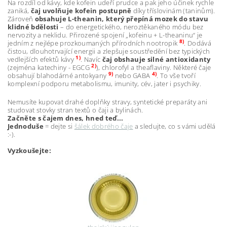
Na rozdíl od kávy, kde kofein udeří prudce a pak jeho účinek rychle
zaniká,
čaj uvolňuje kofein postupně
díky tříslovinám (taninům).
Zároveň
obsahuje L-theanin, který přepíná mozek do stavu
klidné bdělosti
– do energetického, neroztěkaného módu bez
nervozity a neklidu. Přirozené spojení „kofeinu + L-theaninu“ je
8)
jedním z nejlépe prozkoumaných přírodních nootropik
. Dodává
čistou, dlouhotrvající energii a zlepšuje soustředění bez typických
1)
vedlejších efektů kávy
. Navíc
čaj obshauje silné antioxidanty
2)
(zejména katechiny - EGCG
), chlorofyl a theaflaviny. Některé čaje
9)
4)
obsahují blahodárné antokyany
nebo GABA
. To vše tvoří
komplexní podporu metabolismu, imunity, cév, jater i psychiky.
Nemusíte kupovat drahé doplňky stravy, syntetické preparáty ani
studovat stovky stran textů o čaji a bylinách.
Začněte s čajem dnes, hned teď...
Jednoduše
= dejte si
šálek dobrého čaje
a sledujte, co s vámi udělá
:-).
Vyzkoušejte: