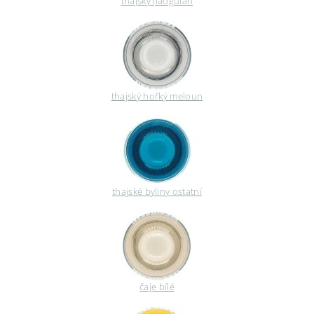
thajský jiaogulan
thajský hořký meloun
thajské byliny ostatní
čaje bílé