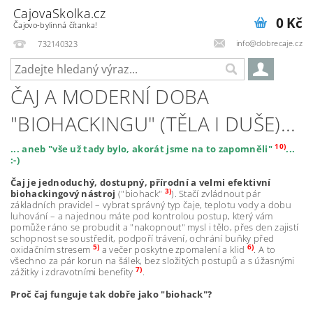
CajovaSkolka.cz
0 Kč
Čajovo-bylinná čítanka!
info@dobrecaje.cz
732140323
ČAJ A MODERNÍ DOBA
"BIOHACKINGU" (TĚLA I DUŠE)...
10)
... aneb "vše už tady bylo, akorát jsme na to zapomněli"
...
:-)
Čaj je jednoduchý, dostupný, přírodní a velmi efektivní
3)
biohackingový nástroj
("biohack"
). Stačí zvládnout pár
základních pravidel – vybrat správný typ čaje, teplotu vody a dobu
luhování – a najednou máte pod kontrolou postup, který vám
pomůže ráno se probudit a "nakopnout" mysl i tělo, přes den zajistí
schopnost se soustředit, podpoří trávení, ochrání buňky před
5)
6)
oxidačním stresem
a večer poskytne zpomalení a klid
. A to
všechno za pár korun na šálek, bez složitých postupů a s úžasnými
7)
zážitky i zdravotními benefity
.
Proč čaj funguje tak dobře jako "biohack"?