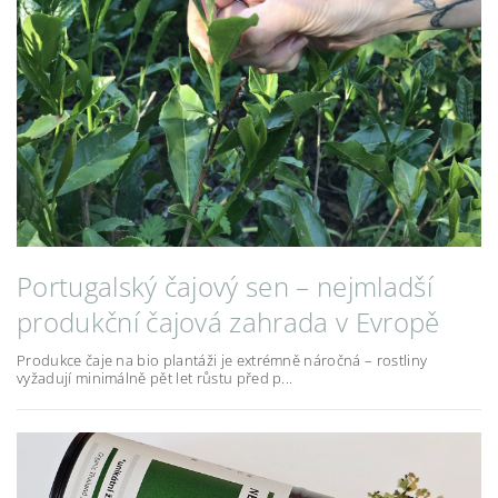
Portugalský čajový sen – nejmladší
produkční čajová zahrada v Evropě
Produkce čaje na bio plantáži je extrémně náročná – rostliny
vyžadují minimálně pět let růstu před p...