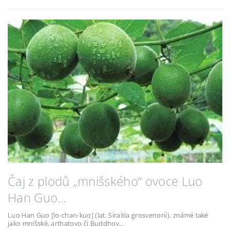
Čaj z plodů „mnišského“ ovoce Luo
Han Guo…
Luo Han Guo [lo-chan-kuo] (lat. Siraitia grosvenorii), známé také
jako mnišské, arthatovo či Buddhov...