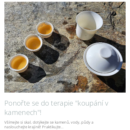
Ponořte se do terapie "koupání v
kamenech"!
Všímejte si skal, dotýkejte se kamenů, vody, půdy a
naslouchejte krajině! Praktikujte...