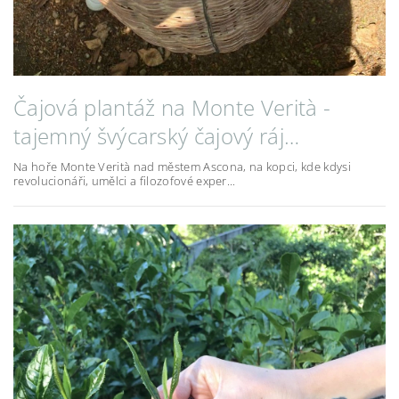
Čajová plantáž na Monte Verità -
tajemný švýcarský čajový ráj…
Na hoře Monte Verità nad městem Ascona, na kopci, kde kdysi
revolucionáři, umělci a filozofové exper...