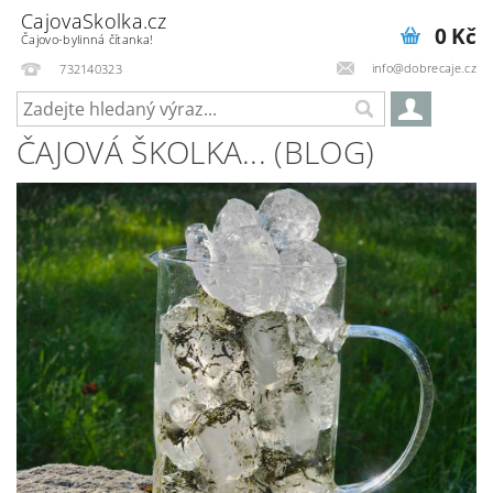
CajovaSkolka.cz
0 Kč
Čajovo-bylinná čítanka!
info@dobrecaje.cz
732140323
ČAJOVÁ ŠKOLKA... (BLOG)