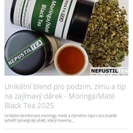
Unikátní blend pro podzim, zimu a tip
na zajímavý dárek - Moringa/Maté
Black Tea 2025
Unikátní kombinace moringy, maté a černého čaje v bio kvalitě
vytváří synergický efekt, který maxima...