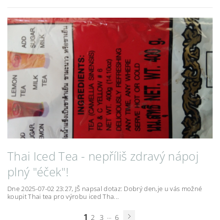
Thai Iced Tea - nepříliš zdravý nápoj
plný "éček"!
Dne 2025-07-02 23:27, JŠ napsal dotaz: Dobrý den,je u vás možné
koupit Thai tea pro výrobu iced Tha...
1
...
2
3
6