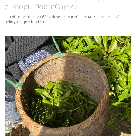
e-shopu DobreCaje.cz
... text právě upravuji!Ačkoli se primárně specializuji na thajské
byliny + čaje v bio kva...