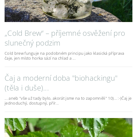
„Cold Brew“ – příjemné osvěžení pro
slunečný podzim
Cold brew funguje na podobném principu jako klasická příprava
čaje, jen místo horka sází na chlad a ...
Čaj a moderní doba "biohackingu"
(těla i duše)...
... aneb "vše už tady bylo, akorát jsme na to zapomněli" 10)... :-)Čaj je
jednoduchý, dostupný, přír...