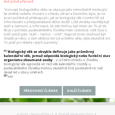
text právě přípravě
"Koncept biologického věku se ukazuje jako mimořádně motivující
ke změně našeho chování v ohledu zdraví a životního stylu. Je na
první pohled až překvapující, jak se biologický věk v tomto liší od
informování o předpokládané délce dožití. Lidé zkrátka nechtějí být
staří a nemocní, a informace, že zde mohou být místo do 75 až do
85 je z pohledu padesátiletého člověka málo radostná: obě čísla si
totiž vyloží jako "stáří – nemoc – smrt". Naproti tomu možnost být
mladší je něco, o čem většina lidí od určitého věku výše skutečně sní.
To platí pro lékaře i jejich pacienty."
(1)
Biologický věk se obvykle definuje jako průměrný
kalendářní věk, jemuž odpovídá biologický nebo funkční stav
organismu zkoumané osoby
. ; v určitém ohledu o člověku
biologický věk vypovídá víc než věk kalendářní, rozdíly u
padesátiletého člověka mohou skutečně činit podstatně víc než
deset let v obou směrech
(2)
xxx
PŘEDCHOZÍ ČLÁNEK
DALŠÍ ČLÁNEK
e-shop - NepustilTea.cz
|
thajský jiaogulan (bio)
|