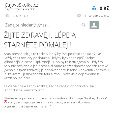
CajovaSkolka.cz
0 Kč
Čajovo-bylinná čítanka!
info@dobrecaje.cz
732140323
ŽIJTE ZDRAVĚJI, LÉPE A
STÁRNĚTE POMALEJI!
Ano, přesně tak. Je to rozkaz, který by měl poslouchat každý. Ne
každý však rozkazy poslouchá i kdyby byly sebelepší, "sebe"
výhodnější a "sebe" upřímnější. Ono by to nefungovalo, i když to
nebude rozkaz ale jen prosba či rada! Totiž: odpovědnost žít zdravě
(nebo alespoň zdravěji) je odpovědností k sobě, ke svému vnitřnímu
já, ke svému jedinečnému tělu a mysli. Nezávislá odpovědnost
každého jedince!
Takže ve finále žádný rozkaz, žádná rada či doporučení ale
jednoduché konstatování:
"Vědecky je prokázáno, že zdraví životní styl snižuje "biologický věk"
(1)
který se projevuje nejen na vzhledu, ale i na výkonnosti
organismu a zejména myšlení."