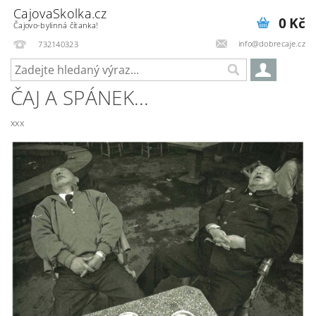
CajovaSkolka.cz
0 Kč
Čajovo-bylinná čítanka!
info@dobrecaje.cz
732140323
ČAJ A SPÁNEK...
xxx