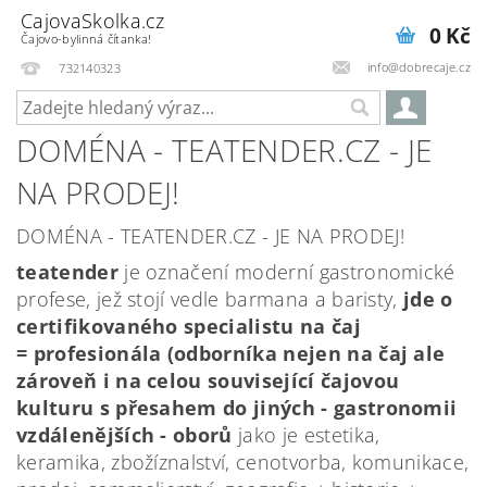
CajovaSkolka.cz
0 Kč
Čajovo-bylinná čítanka!
info@dobrecaje.cz
732140323
DOMÉNA - TEATENDER.CZ - JE
NA PRODEJ!
DOMÉNA - TEATENDER.CZ - JE NA PRODEJ!
teatender
je označení moderní gastronomické
profese, jež stojí vedle barmana a baristy,
jde o
certifikovaného specialistu na čaj
= profesionála (odborníka nejen na čaj ale
zároveň i na celou související čajovou
kulturu s přesahem do jiných - gastronomii
vzdálenějších - oborů
jako je estetika,
keramika, zbožíznalství, cenotvorba, komunikace,