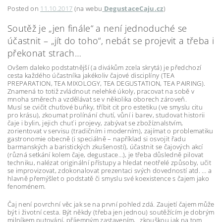
Posted on
11.10.2017
(na webu
DegustaceCaju.cz
)
Soutěž je „jen finále“ a není jednoduché se
účastnit – „jít do toho“, nebát se projevit a třeba i
překonat strach…
Ovšem daleko podstatnější (a divákům zcela skrytá) je předchozí
cesta každého účastníka jakékoliv čajové disciplíny (TEA
PREPARATION, TEA MIXOLOGY, TEA DEGUSTATION, TEA PAIRING).
Znamená to totiž zvládnout nelehké úkoly, pracovat na sobě v
mnoha směrech a vzdělávat se v několika oborech zároveň.
Musí se cvičit chuťové buňky, tříbit cit pro estetiku (ve smyslu citu
pro krásu), zkoumat prolínání chutí, vůní i barev, studovat historii
čaje i bylin, jejich chuť i projevy, zabývat se zbožíznalstvím,
zorientovat v servisu (tradičním i moderním), zajímat o problematiku
gastronomie obecně (i speciálně – například si osvojit řadu
barmanských a baristických zkušeností), účastnit se čajových akcí
(různá setkání kolem čaje, degustace…), je třeba důsledně pilovat
techniku, nalézat originální přístupy a hledat neotřelé způsoby, učit
se improvizovat, zdokonalovat prezentaci svých dovedností atd. … a
hlavně přemýšlet o podstatě či smyslu své koexistence s čajem jako
fenoménem.
Čaj není povrchní věc jak se na první pohled zdá. Zaujetí čajem může
být i životní cesta. Být někdy (třeba jen jednou) soutěžícím je dobrým
milníkem putování, příjemným zastavením, „zkouškou jak na tom