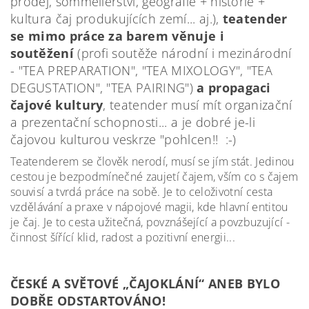
prodej, sommelierství, geografie + historie +
kultura čaj produkujících zemí... aj.),
teatender
se mimo práce za barem věnuje i
soutěžení
(profi soutěže národní i mezinárodní
- "TEA PREPARATION", "TEA MIXOLOGY", "TEA
DEGUSTATION", "TEA PAIRING")
a propagaci
čajové kultury
, teatender musí mít organizační
a prezentační schopnosti... a je dobré je-li
čajovou kulturou veskrze "pohlcen!! :-)
Teatenderem se člověk nerodí, musí se jím stát. Jedinou
cestou je bezpodmínečné zaujetí čajem, vším co s čajem
souvisí a tvrdá práce na sobě. Je to celoživotní cesta
vzdělávání a praxe v nápojové magii, kde hlavní entitou
je čaj. Je to cesta užitečná, povznášející a povzbuzující -
činnost šířící klid, radost a pozitivní energii...
ČESKÉ A SVĚTOVÉ „ČAJOKLÁNÍ“ ANEB BYLO
DOBŘE ODSTARTOVÁNO!