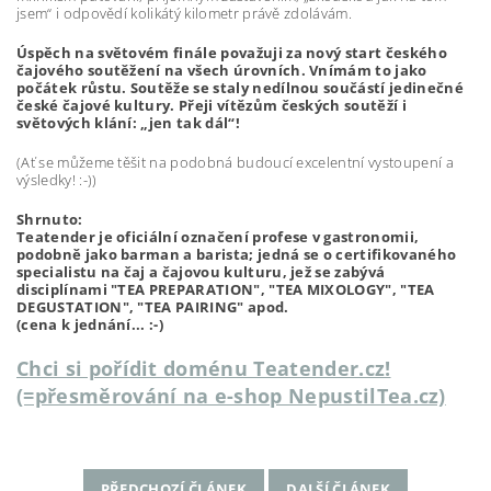
jsem“ i odpovědí kolikátý kilometr právě zdolávám.
Úspěch na světovém finále považuji za nový start českého
čajového soutěžení na všech úrovních. Vnímám to jako
počátek růstu. Soutěže se staly nedílnou součástí jedinečné
české čajové kultury. Přeji vítězům českých soutěží i
světových klání: „jen tak dál“!
(Ať se můžeme těšit na podobná budoucí excelentní vystoupení a
výsledky! :-))
Shrnuto:
Teatender je oficiální označení profese v gastronomii,
podobně jako barman a barista; jedná se o certifikovaného
specialistu na čaj a čajovou kulturu, jež se zabývá
disciplínami "TEA PREPARATION", "TEA MIXOLOGY", "TEA
DEGUSTATION", "TEA PAIRING" apod.
(cena k jednání... :-)
Chci si pořídit doménu Teatender.cz!
(=přesměrování na e-shop NepustilTea.cz)
PŘEDCHOZÍ ČLÁNEK
DALŠÍ ČLÁNEK