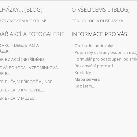
HÁZKY... (BLOG)
O VŠELIČEMS... (BLOG)
ZKY AŠSKEM A OKOLÍM!
GENIUS LOCI A DUŠE AŠSKA!
ÁŘ AKCÍ A FOTOGALERIE
INFORMACE PRO VÁS
AKCÍ - DEGUSTACÍ A
Obchodní podmínky
ZEK...
Podmínky ochrany osobních úda
Formulář pro odstoupení od sml
IE Z AKCÍ (NETŘÍDĚNO)...
Reklamační protokol
JOVÁ POHODA - VZPOMÍNKOVÁ
Kontakty
IE...
Mapa serveru
IE - ČAJ V PŘÍRODĚ A JINDE...
Kdo jsem...
IE - ČAJ V KNIHOVNĚ...
IE - ČAJ V MUZEU...