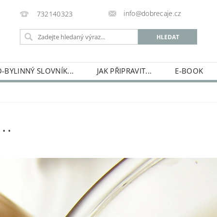
info@dobrecaje.cz
732140323
-BYLINNÝ SLOVNÍK...
JAK PŘIPRAVIT...
E-BOOK
E-SHOP
HISTORIE ČAJOVÉ ŠKOLKY...
KDO JSEM...
..