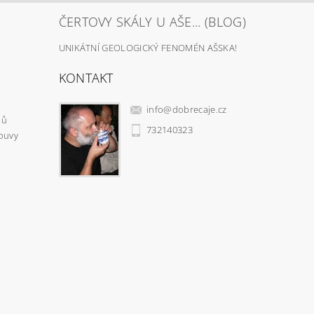
ČERTOVY SKÁLY U AŠE... (BLOG)
UNIKÁTNÍ GEOLOGICKÝ FENOMÉN AŠSKA!
KONTAKT
info
@
dobrecaje.cz
jů
732140323
ouvy