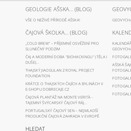
GEOLOGIE AŠSKA... (BLOG)
GEOVYC
VŠE O NEŽIVÉ PŘÍRODĚ AŠSKA!
GEOVYCHÁ
ČAJOVÁ ŠKOLKA... (BLOG)
KALEND
„COLD BREW“ – PŘÍJEMNÉ OSVĚŽENÍ PRO
KALENDÁŘ 
SLUNEČNÝ PODZIM
GEOVYCHÁ
ČAJ A MODERNÍ DOBA "BIOHACKINGU" (TĚLA I
FOTOGALER
DUŠE)...
AŠSKÁ ŠA
THAJSKÝ JIAOGULAN Z ROYAL PROJECT
FOTOGALER
FOUNDATION
FOTOGALER
KRÁTCE O THAJSKÝCH ČAJÍCH A BYLINÁCH V
FOTOGALER
E-SHOPU DOBRECAJE.CZ
FOTOGALER
ČAJOVÁ PLANTÁŽ NA MONTE VERITÀ -
TAJEMNÝ ŠVÝCARSKÝ ČAJOVÝ RÁJ…
PORTUGALSKÝ ČAJOVÝ SEN – NEJMLADŠÍ
PRODUKČNÍ ČAJOVÁ ZAHRADA V EVROPĚ
HLEDAT