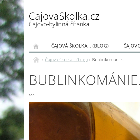
CajovaSkolka.cz
Čajovo-bylinná čítanka!
ČAJOVÁ ŠKOLKA... (BLOG)
ČAJOVO
PŘÍSPĚVEK NA PROVOZ ČAJOVÉ ŠKOLKY
Čajová školka... (blog)
Bublinkománie...
BUBLINKOMÁNIE.
xxx