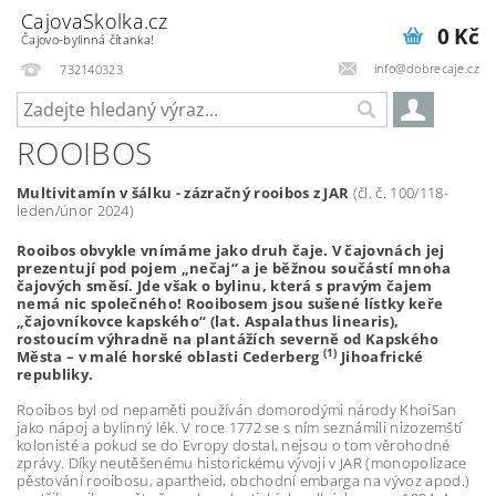
CajovaSkolka.cz
0 Kč
Čajovo-bylinná čítanka!
info@dobrecaje.cz
732140323
ROOIBOS
Multivitamín v šálku - zázračný rooibos z JAR
(čl. č. 100/118-
leden/únor 2024)
Rooibos obvykle vnímáme jako druh čaje. V čajovnách jej
prezentují pod pojem „nečaj“ a je běžnou součástí mnoha
čajových směsí. Jde však o bylinu, která s pravým čajem
nemá nic společného! Rooibosem jsou sušené lístky keře
„čajovníkovce kapského“ (lat. Aspalathus linearis),
rostoucím výhradně na plantážích severně od Kapského
(1)
Města – v malé horské oblasti Cederberg
Jihoafrické
republiky.
Rooibos byl od nepaměti používán domorodými národy KhoiSan
jako nápoj a bylinný lék. V roce 1772 se s ním seznámili nizozemští
kolonisté a pokud se do Evropy dostal, nejsou o tom věrohodné
zprávy. Díky neutěšenému historickému vývoji v JAR (monopolizace
pěstování rooibosu, apartheid, obchodní embarga na vývoz apod.)