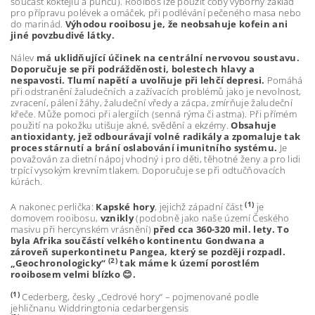
součást koktejlů a punčů). Rooibos lze použít coby výborný základ
pro přípravu polévek a omáček, při podlévání pečeného masa nebo
do marinád.
Výhodou rooibosu je, že neobsahuje kofein ani
jiné povzbudivé látky.
Nálev
má uklidňující účinek na centrální nervovou soustavu.
Doporučuje se při podrážděnosti, bolestech hlavy a
nespavosti. Tlumí napětí a uvolňuje při lehčí depresi.
Pomáhá
při odstranění žaludečních a zažívacích problémů jako je nevolnost,
zvracení, pálení žáhy, žaludeční vředy a zácpa, zmírňuje žaludeční
křeče. Může pomoci při alergiích (senná rýma či astma). Při přímém
použití na pokožku utišuje akné, svědění a ekzémy.
Obsahuje
antioxidanty, jež odbourávají volné radikály a zpomaluje tak
proces stárnutí a brání oslabování imunitního systému.
Je
považován za dietní nápoj vhodný i pro děti, těhotné ženy a pro lidi
trpící vysokým krevním tlakem. Doporučuje se při odtučňovacích
kúrách.
(1)
A nakonec perlička:
Kapské hory
, jejichž západní část
je
domovem rooibosu,
vznikly
(podobně jako naše území Českého
masivu při hercynském vrásnění)
před cca 360-320 mil. lety. To
byla Afrika součástí velkého kontinentu Gondwana a
zároveň superkontinetu Pangea, který se později rozpadl.
(2)
„Geochronologicky“
tak máme k území porostlém
rooibosem velmi blízko
😊
.
(1)
Cederberg, česky „Cedrové hory“ – pojmenované podle
jehličnanu Widdringtonia cedarbergensis