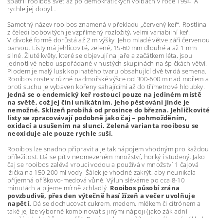
spatřil rooibos svět až po demokratických volbách v roce 1994. A
rychle jej dobyl…
Samotný název rooibos znamená v překladu „červený keř“. Rostlina
z čeledi bobovitých je vzpřímený rozložitý, velmi variabilní keř.
V divoké formě dorůstá až 2 m výšky. Jeho mladé větve září červenou
barvou. Listy má jehlicovité, zelené, 15-60 mm dlouhé a až 1 mm
silné. Žluté květy, které se objevují na jaře a začátkem léta, jsou
jednotlivé nebo uspořádané v hustých skupinách na špičkách větví.
Plodem je malý lusk kopinatého tvaru obsahující dvě tvrdá semena.
Rooibos roste v různé nadmořské výšce od 300-600 m nad mořem a
proti suchu je vybaven kořeny sahajícími až do třímetrové hloubky.
Jedná se o endemický keř rostoucí pouze na jediném místě
na světě, což jej činí unikátním. Jeho pěstování jinde je
nemožné. Sklizeň probíhá od prosince do března. Jehličkovité
listy se zpracovávají podobně jako čaj – pohmožděním,
oxidací a usušením na slunci. Zelená varianta rooibosu se
neoxiduje ale pouze rychle
s
uší.
Rooibos lze snadno připravit a je tak nápojem vhodným pro každou
příležitost. Dá se pít v neomezeném množství, horký i studený. Jako
čaj se rooibos zalévá vroucí vodou a používá v množství 1 čajová
lžička na 150-200 ml vody. Šálek je vhodné zakrýt, aby neunikala
příjemná oříškovo-medová vůně. Výluh sléváme po cca 8-10
minutách a pijeme mírně zchladlý.
Rooibos působí zrána
povzbudivě, přes den výtečně hasí žízeň a večer uvolňuje
napětí.
Dá se dochucovat cukrem, medem, mlékem či citrónem a
také jej lze výborně kombinovat s jinými nápoji (jako základní