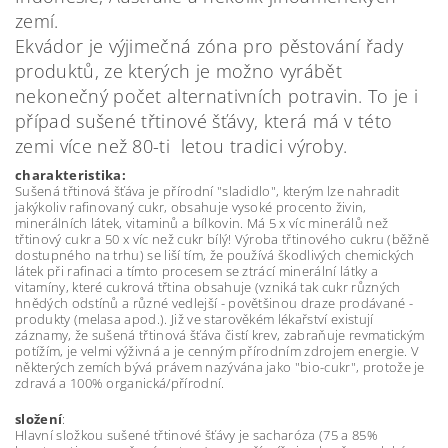
zemí.
Ekvádor je výjimečná zóna pro pěstování řady
produktů, ze kterých je možno vyrábět
nekonečný počet alternativních potravin. To je i
případ sušené třtinové šťávy, která má v této
zemi více než 80-ti letou tradici výroby.
charakteristika:
Sušená třtinová šťáva je přírodní "sladidlo", kterým lze nahradit
jakýkoliv rafinovaný cukr, obsahuje vysoké procento živin,
minerálních látek, vitaminů a bílkovin. Má 5 x víc minerálů než
třtinový cukr a 50 x víc než cukr bílý! Výroba třtinového cukru (běžně
dostupného na trhu) se liší tím, že používá škodlivých chemických
látek při rafinaci a tímto procesem se ztrácí minerální látky a
vitamíny, které cukrová třtina obsahuje (vzniká tak cukr různých
hnědých odstínů a různé vedlejší - povětšinou draze prodávané -
produkty (melasa apod.). Již ve starověkém lékařství existují
záznamy, že sušená třtinová šťáva čistí krev, zabraňuje revmatickým
potížím, je velmi výživná a je cenným přírodním zdrojem energie. V
některých zemích bývá právem nazývána jako "bio-cukr", protože je
zdravá a 100% organická/přírodní.
složení
:
Hlavní složkou sušené třtinové šťávy je sacharóza (75 a 85%