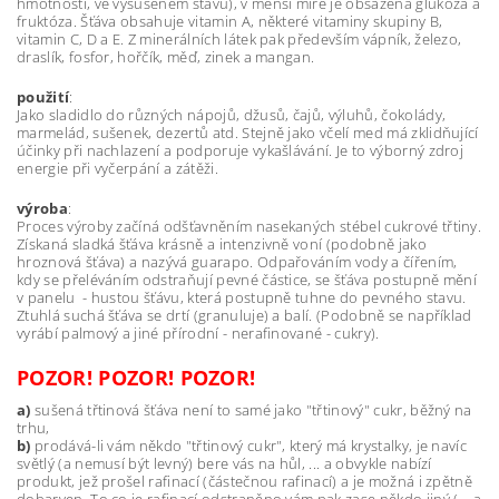
hmotnosti, ve vysušeném stavu), v menší míře je obsažena glukóza a
fruktóza. Šťáva obsahuje vitamin A, některé vitaminy skupiny B,
vitamin C, D a E. Z minerálních látek pak především vápník, železo,
draslík, fosfor, hořčík, měď, zinek a mangan.
použití
:
Jako sladidlo do různých nápojů, džusů, čajů, výluhů, čokolády,
marmelád, sušenek, dezertů atd. Stejně jako včelí med má zklidňující
účinky při nachlazení a podporuje vykašlávání. Je to výborný zdroj
energie při vyčerpání a zátěži.
výroba
:
Proces výroby začíná odšťavněním nasekaných stébel cukrové třtiny.
Získaná sladká šťáva krásně a intenzivně voní (podobně jako
hroznová šťáva) a nazývá guarapo. Odpařováním vody a čířením,
kdy se přeléváním odstraňují pevné částice, se šťáva postupně mění
v panelu - hustou šťávu, která postupně tuhne do pevného stavu.
Ztuhlá suchá šťáva se drtí (granuluje) a balí. (Podobně se například
vyrábí palmový a jiné přírodní - nerafinované - cukry).
POZOR!
POZOR!
POZOR!
a)
sušená třtinová šťáva není to samé jako "třtinový" cukr, běžný na
trhu,
b)
prodává-li vám někdo "třtinový cukr", který má krystalky, je navíc
světlý (a nemusí být levný) bere vás na hůl, ... a obvykle nabízí
produkt, jež prošel rafinací (částečnou rafinací) a je možná i zpětně
dobarven. To co je rafinací odstraněno vám pak zase někdo jiný (... a