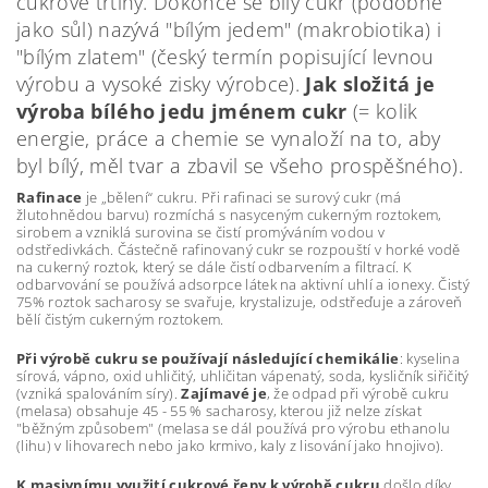
cukrové třtiny. Dokonce se bílý cukr (podobně
jako sůl) nazývá "bílým jedem" (makrobiotika) i
"bílým zlatem" (český termín popisující levnou
výrobu a vysoké zisky výrobce).
Jak složitá je
výroba bílého jedu jménem cukr
(= kolik
energie, práce a chemie se vynaloží na to, aby
byl bílý, měl tvar a zbavil se všeho prospěšného).
Rafinace
je „bělení“ cukru. Při rafinaci se surový cukr (má
žlutohnědou barvu) rozmíchá s nasyceným cukerným roztokem,
sirobem a vzniklá surovina se čistí promýváním vodou v
odstředivkách. Částečně rafinovaný cukr se rozpouští v horké vodě
na cukerný roztok, který se dále čistí odbarvením a filtrací. K
odbarvování se používá adsorpce látek na aktivní uhlí a ionexy. Čistý
75% roztok sacharosy se svařuje, krystalizuje, odstřeďuje a zároveň
bělí čistým cukerným roztokem.
Při výrobě cukru se používají následující chemikálie
: kyselina
sírová, vápno, oxid uhličitý, uhličitan vápenatý, soda, kysličník siřičitý
(vzniká spalováním síry).
Zajímavé je
, že odpad při výrobě cukru
(melasa) obsahuje 45 - 55 % sacharosy, kterou již nelze získat
"běžným způsobem" (melasa se dál používá pro výrobu ethanolu
(lihu) v lihovarech nebo jako krmivo, kaly z lisování jako hnojivo).
K masivnímu využití cukrové řepy k výrobě cukru
došlo díky