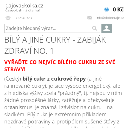
CajovaSkolka.cz
0 Kč
Čajovo-bylinná čítanka!
info@dobrecaje.cz
732140323
BÍLÝ A JINÉ CUKRY - ZABIJÁK
ZDRAVÍ NO. 1
VYŘAĎTE CO NEJVÍC BÍLÉHO CUKRU ZE SVÉ
STRAVY!
(Český)
bílý cukr z cukrové řepy
(a jiné
rafinované cukry), je sice vysoce energetický, ale
z hlediska výživy zcela "prázdný", tj. nejsou v něm
žádné prospěšné látky, zatěžuje a překyseluje
organismus. Je známá i závislot na cukru - na
sladkém. Bílý cukr je extrémním příkladem
nezdravé potraviny a protipólem sušené šťávy z