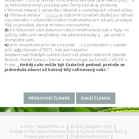
za nehorázné ceny!) prodává jako Černý zázrak aj. produkty
("třtinová melasa"), zpravidla v lékárně a v prodejnách zdravé výživy,
c)
"třtinová melasa" -
melasa
je odborné označení zbytků po rafinaci
(vycukernění = odstranění všeho hodnotného pro zdraví), prodejce
říká co prodává, akorát mi tomu nerozumíme...,
d)
jiní fiškuntálci vám dokonce nabízí nerafinovaný cukr z řepy, no
spíš by mělo znít nevyčištěný, má pěkné krystalky a .. jak vznikl si
domyslete sami,
e)
je to smutné ale je to tak a ne jinak... :-( o podvodech s cukrem
píší i
zde
(časopis dTEST) , kde jest napsáno:
Nadšení nad hnědým cukrem tlumí náš přední odborník Zdeněk
Bubník, ředitel Ústavu chemie a technologie sacharidů z VŠCHT v
Praze:
„Hnědý cukr může být částečně podvod, protože se
jednoduše obarví už hotový bílý rafinovaný cukr."
PŘEDCHOZÍ ČLÁNEK
DALŠÍ ČLÁNEK
e-shop - NepustilTea.cz
|
thajský jiaogulan (bio)
|
thajský hořký meloun/okurka (bio)
|
bylinná čokoláda (bio)
|
thajský gabaron (bio)
|
thajská matcha (bio)
|