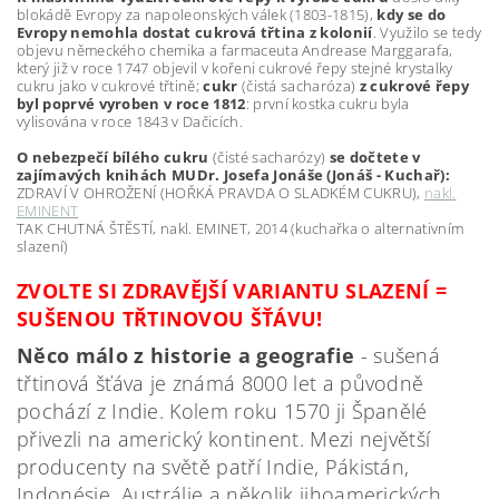
blokádě Evropy za napoleonských válek (1803-1815),
kdy se do
Evropy nemohla dostat cukrová třtina z kolonií
. Využilo se tedy
objevu německého chemika a farmaceuta Andrease Marggarafa,
který již v roce 1747 objevil v kořeni cukrové řepy stejné krystalky
cukru jako v cukrové třtině;
cukr
(čistá sacharóza)
z cukrové řepy
byl poprvé vyroben v roce 1812
: první kostka cukru byla
vylisována v roce 1843 v Dačicích.
O nebezpečí bílého cukru
(čisté sacharózy)
se dočtete v
zajímavých knihách MUDr. Josefa Jonáše (Jonáš - Kuchař):
ZDRAVÍ V OHROŽENÍ (HOŘKÁ PRAVDA O SLADKÉM CUKRU),
nakl.
EMINENT
TAK CHUTNÁ ŠTĚSTÍ, nakl. EMINET, 2014 (kuchařka o alternativním
slazení)
ZVOLTE SI ZDRAVĚJŠÍ VARIANTU SLAZENÍ =
SUŠENOU TŘTINOVOU ŠŤÁVU!
Něco málo z historie a geografie
- sušená
třtinová šťáva je známá 8000 let a původně
pochází z Indie. Kolem roku 1570 ji Španělé
přivezli na americký kontinent. Mezi největší
producenty na světě patří Indie, Pákistán,
Indonésie, Austrálie a několik jihoamerických