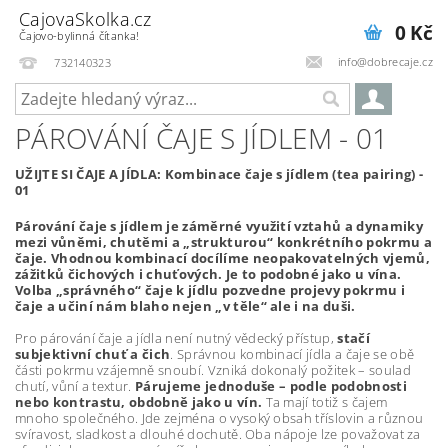
CajovaSkolka.cz
0 Kč
Čajovo-bylinná čítanka!
info@dobrecaje.cz
732140323
PÁROVÁNÍ ČAJE S JÍDLEM - 01
UŽIJTE SI ČAJE A JÍDLA: Kombinace čaje s jídlem (tea pairing) -
01
Párování čaje s jídlem je záměrné využití vztahů a dynamiky
mezi vůněmi, chutěmi a „strukturou“ konkrétního pokrmu a
čaje. Vhodnou kombinací docílíme neopakovatelných vjemů,
zážitků čichových i chuťových. Je to podobné jako u vína.
Volba „správného“ čaje k jídlu pozvedne projevy pokrmu i
čaje a učiní nám blaho nejen „v těle“ ale i na duši.
Pro párování čaje a jídla není nutný vědecký přístup,
stačí
subjektivní chuť a čich
. Správnou kombinací jídla a čaje se obě
části pokrmu vzájemně snoubí. Vzniká dokonalý požitek – soulad
chutí, vůní a textur.
Párujeme jednoduše – podle podobnosti
nebo kontrastu, obdobně jako u vín.
Ta mají totiž s čajem
mnoho společného. Jde zejména o vysoký obsah tříslovin a různou
svíravost, sladkost a dlouhé dochutě. Oba nápoje lze považovat za