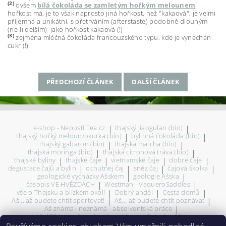
(2)
ovšem
bílá čokoláda se zamletým hořkým melounem
hořkost má, je to však naprosto jiná hořkost, než "kakaová"; je velmi
příjemná a unikátní, s přetrváním (afterstaste) podobně dlouhým
(ne-li delším) jako hořkost kakaová (!)
(3)
zejména mléčná čokoláda francouzského typu, kde je vynechán
cukr (!)
PŘEDCHOZÍ ČLÁNEK
DALŠÍ ČLÁNEK
e-shop - NepustilTea.cz
|
thajský jiaogulan (bio)
|
thajský hořký meloun/okurka (bio)
|
bylinná čokoláda (bio)
|
thajský gabaron (bio)
|
thajská matcha (bio)
|
thajská moringa (bio)
|
thajská citronová tráva (bio)
|
thajské byliny
|
thajské čaje
|
vietnamské čaje
|
dobré čaje
|
degustace čajů a bylin
|
ochutnej čaj
|
sněz čaj
|
čajová školka
|
geologické vycházky Ašskem
|
geologie Ašska
|
časopis VE HVĚZDÁCH
|
Westman - VaqueroSaddles
|
vše o Thajsku a blízkém okolí
|
Dobrý anděl
|
Cesta domů
|
Aš... až budete chtít sportovat!
|
Aš... až budete chtít poznávat
|
Aš známá i neznámá - absolventská práce
|
Aš, 150 let - město, které nestárne...
|
Asch - Aš
|
... prohlédni si Aš z výšky!
|
150 let Aše - oficiální stránky
|