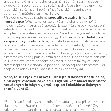
snoubí s tmavými (shu) pchu-ery, silnými černými čaji, hluboce
oxidovanými oolongy ale i se svěžími, chuťově silnými zelenými čaji
japonskými a čaji jasmínovými (např thajským jasmínovým
oolongem); můžete zkusit i earl grey.
Při výběru čokolády najdeme
speciality obsahující další
ingredience
(ořechy, kokos, zelený čaj matcha, thajský hořký
meloun, zázvor, koření, sůl apod.). Nalezení čaje je pak ryze osobní
záležitostí, protože kombinujeme již tři základní chutě, a navíc ještě
komplexní charakter čokolády a čaje. Například ke „slané“ čokoládě
mi vyhovují světlé květinové oolongy. Další
výzvou je hledat čaje
ke specifickým čokoládám
, například k mléčné čokoládě s kozím
či ovčím mlékem či mléčné čokoládě francouzského typu, která
téměř neobsahuje sladidlo a je de facto velmi hořká a zároveň
jemná. Pokud jste příznivci čokolád ochucených (s ovocem, kořením,
s karamelem apod.) pak je každá rada drahá. Osobně mám náhled:
je-li komplexní charakter čokolády svěží, hledám takový čaj, aby
živost nepřebil, ale doplnil a podpořil, nebo čaj zcela kontrastní, jež
projevy čokolády zmírní, doplní a celek vhodně vyváží.
Nebojte se experimentovat! Udělejte si dostatek času na čaj
a hledejte vhodnou čokoládu. Chytrou kombinací dosáhnete
netušených božských vjemů, explozí čokoládovo-čajových
chutí a vůní
😊
!
(1)
například čokolády zn. „Jordis“; čokoláda taje cca při 36-37 °C, ke
slazení se používá přírodní nerafinované sušené třtinové šťávy;
kakaový bob obsahuje cca 50 % kakaa + 50 % kakaového másla