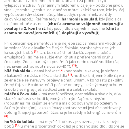
afrodiziaka a v rozumné míře konzumace i za pomocníky k
vylepšování zdraví. Významným faktorem u čaje je – podobně jako u
vína - „terroir“ - „genius loci daného místa“. Záleží na tom, kde byl čaj
vypěstován (vliv složení půdy, klimatických podmínek, odrůdy
čajovníku apod.). Řešíme tedy 1.
harmonii a soulad
, kdy jídlo a čaj
mají podobné vlastnosti (
chuť a aroma se vzájemně podporují a
posilují
) a
2. kontrast
, kdy jsou jídlo a čaj velmi rozdílné (
chuť a
aroma se navzájem zmírňují, doplňují a vyvažují
).
Při domácím experimentování je nejlépe začít s hledáním vhodných
kombinací čaje a kvalitních čistých čokolád, vyrobených z celých
(1)
kakaových bobů
, tzn. bez dalších přídavků, zejména tuků a
emulgátorů. Řídíme se subjektivní chutí a preferencemi druhu
čokolády. Zde je pár mých postřehů jako nedokonalé vodítko (čaj
(1)
nechávám zchladnout na cca 50-40 °C
):
(2)
bílá čokoláda
– nemá hořkost
(neobsahuje kakao), je složena
(1)
z kakaového másla, mléka a sladidla
; hodí se k ní jemné bílé čaje a
zelené čaje se svíravými projevy a chutí umami, v kontrastu pak silný
černý čaj, silně oxidované či pečené oolongy, uleželý tmavý pchu-er
či dobrý earl grey, jež sladkost zmírní a celek zakulatí,
mléčná čokoláda
– má menší hořkost, dost mléka a sladidlo, díky
sladké hořkosti se hodí k jemným černým čajům, silnějším
(robustnějším) čajům zeleným a málo oxidovaným polozeleným
čajům (oolongům), jako zajímavý kontrast se mi jeví více oxidovaný
oolong (thajský gabaron), úžasná je ke světlým (sheng) pchu-erům
(3)
hořká čokoláda
– má největší hořkost, je složena jen z kakaových
(1)
bobů
(u méně procentních čokolád je přidáno sladidlo); dobře se