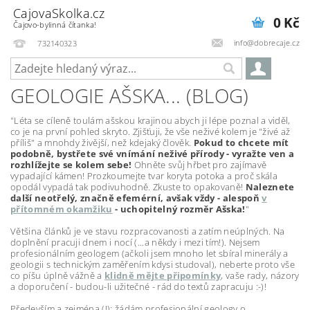
CajovaSkolka.cz
0 Kč
Čajovo-bylinná čítanka!
info@dobrecaje.cz
732140323
GEOLOGIE AŠSKA... (BLOG)
"Léta se cíleně toulám ašskou krajinou abych ji lépe poznal a viděl,
co je na první pohled skryto. Zjišťuji, že vše neživé kolem je "živé až
příliš" a mnohdy živější, než kdejaký člověk.
Pokud to chcete mít
podobně, bystřete své vnímání neživé přírody - vyražte ven a
rozhlížejte se kolem sebe!
Ohněte svůj hřbet pro zajímavě
vypadající kámen! Prozkoumejte tvar koryta potoka a proč skála
opodál vypadá tak podivuhodně. Zkuste to opakovaně!
Naleznete
další neotřelý, značně efemérní, avšak vždy - alespoň
v
přítomném okamžiku
- uchopitelný rozměr Ašska!
"
Většina článků je ve stavu rozpracovanosti a zatím neúplných. Na
doplnění pracuji dnem i nocí (...a někdy i mezi tím!). Nejsem
profesionálním geologem (ačkoli jsem mnoho let sbíral minerály a
geologii s technickým zaměřením kdysi studoval), neberte proto vše
co píšu úplně vážně a
klidně mějte připomínky
, vaše rady, názory
a doporučení - budou-li užitečné - rád do textů zapracuju :-)!
Především a zejména (!): žádám profesionální geology o