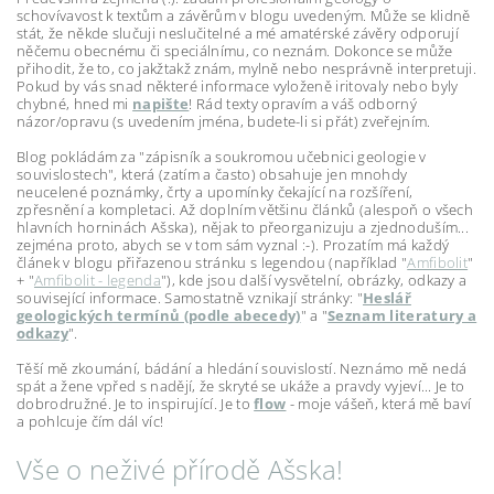
schovívavost k textům a závěrům v blogu uvedeným. Může se klidně
stát, že někde slučuji neslučitelné a mé amatérské závěry odporují
něčemu obecnému či speciálnímu, co neznám. Dokonce se může
přihodit, že to, co jakžtakž znám, mylně nebo nesprávně interpretuji.
Pokud by vás snad některé informace vyloženě iritovaly nebo byly
chybné, hned mi
napište
! Rád texty opravím a váš odborný
názor/opravu (s uvedením jména, budete-li si přát) zveřejním.
Blog pokládám za "zápisník a soukromou učebnici geologie v
souvislostech", která (zatím a často) obsahuje jen mnohdy
neucelené poznámky, črty a upomínky čekající na rozšíření,
zpřesnění a kompletaci. Až doplním většinu článků (alespoň o všech
hlavních horninách Ašska), nějak to přeorganizuju a zjednoduším...
zejména proto, abych se v tom sám vyznal :-). Prozatím má každý
článek v blogu přiřazenou stránku s legendou (například "
Amfibolit
"
+ "
Amfibolit - legenda
"), kde jsou další vysvětelní, obrázky, odkazy a
související informace. Samostatně vznikají stránky: "
Heslář
geologických termínů (podle abecedy)
" a "
Seznam literatury a
odkazy
".
Těší mě zkoumání, bádání a hledání souvislostí. Neznámo mě nedá
spát a žene vpřed s nadějí, že skryté se ukáže a pravdy vyjeví... Je to
dobrodružné. Je to inspirující. Je to
flow
- moje vášeň, která mě baví
a pohlcuje čím dál víc!
Vše o neživé přírodě Ašska!