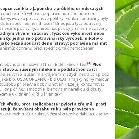
cepce vznikla v Japonsku v průběhu osmdesátých
 a obchodníků vyhovět poptávce nutričně poučené
cké výživové a potravinové politiky. Funkční potraviny byly
ds for specified health use).“ Dnes jsou tyto potraviny
k než běžné potraviny, anebo naopak byly záměrně zbaveny
kladným vlivem na zdraví, fyzickou výkonnost nebo
ínky: jedná se o potravinářský výrobek, nikoliv o
e jako běžná součást denní stravy; potravina má mít
echanismů; ochranu před specifickými onemocněními;
(4)
a“, obchodním názvem (Thai) Bitter-Melon Tea.
Plod
ou šťávou, sušeným mlékem a podstatnou částí
ika se vyrábí sušením a krájením mladých nezralých plodů
thajské bio, USDA ORGANIC - bio USA). Thajský hořký meloun
e způsobu přípravy a doby luhování). Lze jej konzumovat
ly, long drinky, smoothie, blendy s minerálkou či džusy).
 a uklidnění, k jídlu i "jen tak".
ch vředů, proti Helicobacter pylori a zřejmě i proti
zují, že snížení obsahu tuku bylo provázeno
 krevních tuků a cukru, v řízení krevního tlaku a ukládání