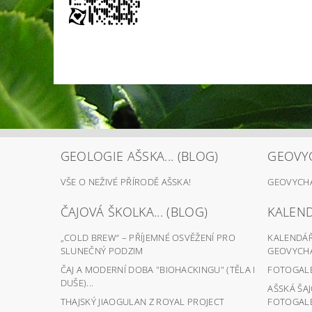
GEOLOGIE AŠSKA... (BLOG)
GEOVYC
VŠE O NEŽIVÉ PŘÍRODĚ AŠSKA!
GEOVYCHÁ
ČAJOVÁ ŠKOLKA... (BLOG)
KALEND
„COLD BREW“ – PŘÍJEMNÉ OSVĚŽENÍ PRO
KALENDÁŘ 
SLUNEČNÝ PODZIM
GEOVYCHÁ
ČAJ A MODERNÍ DOBA "BIOHACKINGU" (TĚLA I
FOTOGALER
DUŠE)...
AŠSKÁ ŠA
THAJSKÝ JIAOGULAN Z ROYAL PROJECT
FOTOGALER