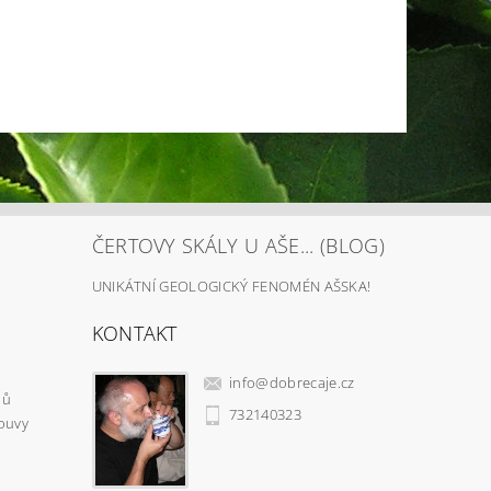
ČERTOVY SKÁLY U AŠE... (BLOG)
UNIKÁTNÍ GEOLOGICKÝ FENOMÉN AŠSKA!
KONTAKT
info
@
dobrecaje.cz
jů
732140323
ouvy