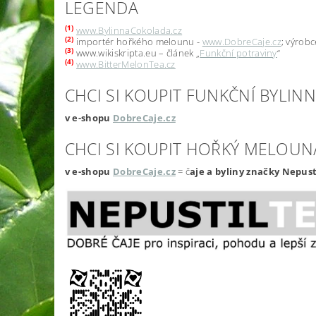
LEGENDA
(1)
www.BylinnaCokolada.cz
(2)
importér hořkého melounu -
www.DobreCaje.cz
; výrob
(3)
www.wikiskripta.eu – článek „
Funkční potraviny
“
(4)
www.BitterMelonTea.cz
CHCI SI KOUPIT FUNKČNÍ BYLI
v e-shopu
DobreCaje.cz
CHCI SI KOUPIT HOŘKÝ MELOU
v e-shopu
DobreCaje.cz
= č
aje a byliny značky Nepus