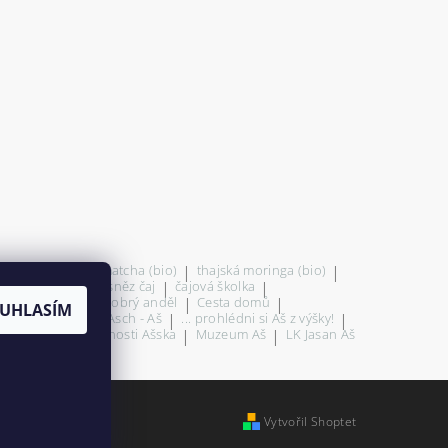
 (bio)
|
thajská matcha (bio)
|
thajská moringa (bio)
|
|
ochutnej čaj
|
sněz čaj
|
čajová školka
|
 blízkém okolí
|
Dobrý anděl
|
Cesta domů
|
UHLASÍM
teré nestárne...
|
Asch - Aš
|
... prohlédni si Aš z výšky!
|
ci! - úspěšné osobnosti Ašska
|
Muzeum Aš
|
LK Jasan Aš
nder.cz
Vytvořil Shoptet