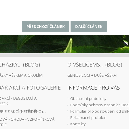
PŘEDCHOZÍ ČLÁNEK
DALŠÍ ČLÁNEK
HÁZKY... (BLOG)
O VŠELIČEMS... (BLOG)
ZKY AŠSKEM A OKOLÍM!
GENIUS LOCI A DUŠE AŠSKA!
ÁŘ AKCÍ A FOTOGALERIE
INFORMACE PRO VÁS
AKCÍ - DEGUSTACÍ A
Obchodní podmínky
ZEK...
Podmínky ochrany osobních úda
Formulář pro odstoupení od sml
IE Z AKCÍ (NETŘÍDĚNO)...
Reklamační protokol
JOVÁ POHODA - VZPOMÍNKOVÁ
Kontakty
IE...