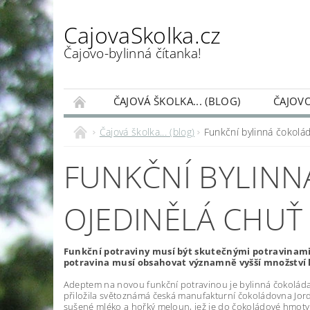
CajovaSkolka.cz
Čajovo-bylinná čítanka!
ČAJOVÁ ŠKOLKA... (BLOG)
ČAJOVO
PŘÍSPĚVEK NA PROVOZ ČAJOVÉ ŠKOLKY
Čajová školka... (blog)
Funkční bylinná čokolá
FUNKČNÍ BYLIN
OJEDINĚLÁ CHUŤ 
Funkční potraviny musí být skutečnými potravinami
potravina musí obsahovat významně vyšší množství lá
Adeptem na novou funkční potravinou je bylinná čokolád
přiložila světoznámá česká manufakturní čokoládovna Jordis
sušené mléko a hořký meloun, jež je do čokoládové hmoty p