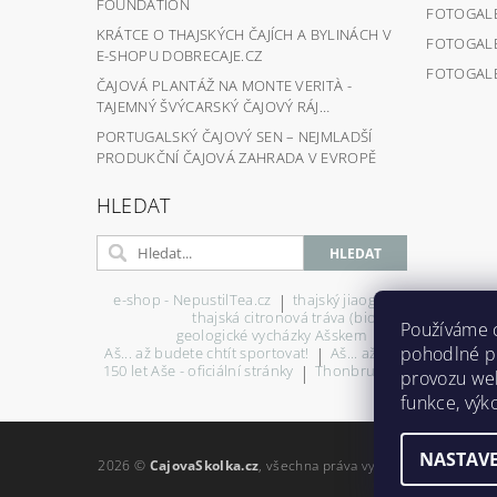
FOUNDATION
FOTOGALER
KRÁTCE O THAJSKÝCH ČAJÍCH A BYLINÁCH V
FOTOGALER
E-SHOPU DOBRECAJE.CZ
FOTOGALER
ČAJOVÁ PLANTÁŽ NA MONTE VERITÀ -
TAJEMNÝ ŠVÝCARSKÝ ČAJOVÝ RÁJ…
PORTUGALSKÝ ČAJOVÝ SEN – NEJMLADŠÍ
PRODUKČNÍ ČAJOVÁ ZAHRADA V EVROPĚ
HLEDAT
e-shop - NepustilTea.cz
|
thajský jiaogulan (bio)
|
thaj
thajská citronová tráva (bio)
|
thajské byliny
Používáme 
geologické vycházky Ašskem
|
geologie Ašska
pohodlné pr
Aš... až budete chtít sportovat!
|
Aš... až budete chtít poz
150 let Aše - oficiální stránky
|
Thonbrunn
|
Aš - Okna do
provozu web
|
vir
funkce, výk
NASTAVE
2026 ©
CajovaSkolka.cz
, všechna práva vyhrazena
Upravit na