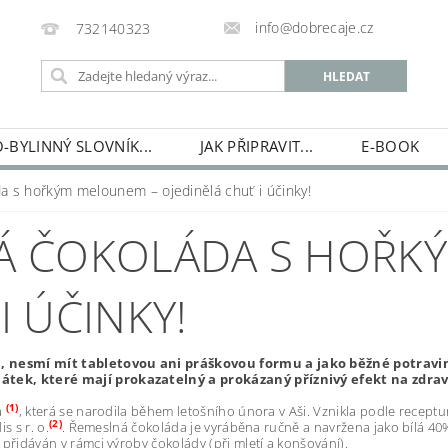
info@dobrecaje.cz
732140323
-BYLINNÝ SLOVNÍK...
JAK PŘIPRAVIT...
E-BOOK
E-SHOP
HISTORIE ČAJOVÉ ŠKOLKY...
KDO JSEM...
da s hořkým melounem – ojedinělá chuť i účinky!
NÁ ČOKOLÁDA S HOŘK
I ÚČINKY!
, nesmí mít tabletovou ani práškovou formu a jako běžné potravi
tek, které mají prokazatelný a prokázaný příznivý efekt na zdrav
(1)
a
, která se narodila během letošního února v Aši. Vznikla podle recept
(2)
 s r. o.
. Řemeslná čokoláda je vyráběna ručně a navržena jako bílá 40%
řidáván v rámci výroby čokolády (při mletí a konšování).