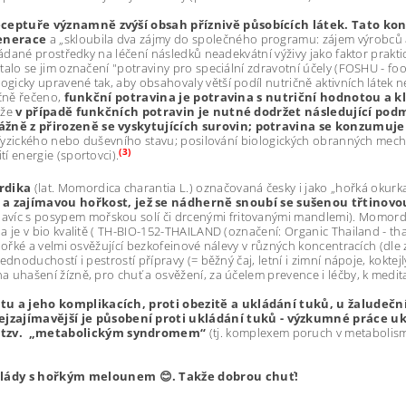
receptuře významně zvýší obsah příznivě působících látek.
Tato kon
generace
a „skloubila dva zájmy do společného programu: zájem výrobců
ládané prostředky na léčení následků neadekvátní výživy jako faktor prakti
talo se jim označení "potraviny pro speciální zdravotní účely (FOSHU - foo
ogicky upravené tak, aby obsahovaly větší podíl nutričně aktivních láte
učně řečeno,
funkční potravina je potravina s nutriční hodnotou a 
 že
v případě funkčních potravin je nutné dodržet následující podm
vážně z přirozeně se vyskytujících surovin; potravina se konzumuj
nění fyzického nebo duševního stavu; posilování biologických obranných m
(3)
í energie (sportovci).
rdika
(lat. Momordica charantia L.) označovaná česky i jako „hořká okurk
 zajímavou hořkost, jež se nádherně snoubí se sušenou třtinov
 navíc s posypem mořskou solí či drcenými fritovanými mandlemi). Momord
 a je v bio kvalitě ( TH-BIO-152-THAILAND (označení: Organic Thailand - 
 hořké a velmi osvěžující bezkofeinové nálevy v různých koncentracích (dl
dnoduchostí i pestrostí přípravy (= běžný čaj, letní i zimní nápoje, koktej
uhašení žízně, pro chuť a osvěžení, za účelem prevence i léčby, k meditacím
etu a jeho komplikacích, proti obezitě a ukládání tuků, u žaludeční
zajímavější je působení proti ukládání tuků - výzkumné práce uka
 s tzv. „metabolickým syndromem“
(tj. komplexem poruch v metabolismu
kolády s hořkým melounem
😊
. Takže dobrou chuť!