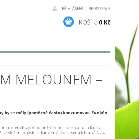
|
PŘIHLÁŠENÍ
REGISTRACE
KOŠÍK:
0 Kč
MAPA SERVERU
ÝM MELOUNEM –
ny by se měly (poměrně často) konzumovat. Funkční
í.
ur importéra thajského hořkého melounu a ruku k dílu
 se složením: čisté kakaové máslo, sušená třtinová šťáva,