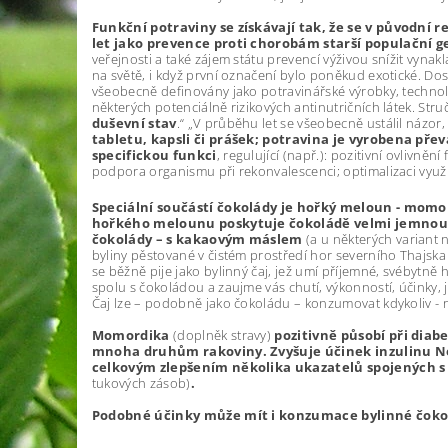
Funkční potraviny se získávají tak, že se v původní 
let jako prevence proti chorobám starší populační 
veřejnosti a také zájem státu prevencí výživou snížit vynak
na světě, i když první označení bylo poněkud exotické. Dos
všeobecně definovány jako potravinářské výrobky, technol
některých potenciálně rizikových antinutričních látek. Str
duševní stav
.“ „V průběhu let se všeobecně ustálil názor,
tabletu, kapsli či prášek; potravina je vyrobena pře
specifickou funkci
, regulující (např.): pozitivní ovliv
podpora organismu při rekonvalescenci; optimalizaci využit
Speciální součástí čokolády je hořký meloun - momo
hořkého melounu poskytuje čokoládě velmi jemnou a
čokolády – s kakaovým máslem
(a u některých variant
byliny pěstované v čistém prostředí hor severního Thajska
se běžně pije jako bylinný čaj, jež umí příjemné, svébytně
spolu s čokoládou a zaujme vás chutí, výkonností, účinky, je
Čaj lze – podobně jako čokoládu – konzumovat kdykoliv - na 
Momordika
(doplněk stravy)
pozitivně působí při diab
mnoha druhům rakoviny. Zvyšuje účinek inzulinu Nej
celkovým zlepšením několika ukazatelů spojených
tukových zásob)
.
Podobné účinky může mít i konzumace bylinné čo