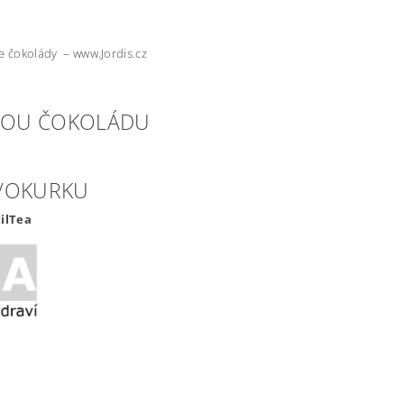
ce čokolády – www.Jordis.cz
NNOU ČOKOLÁDU
N/OKURKU
tilTea