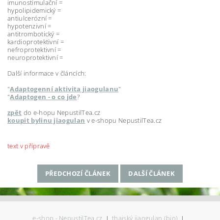
imunostimulační =
hypolipidemický =
antiulcerózní =
hypotenzivní =
antitrombotický =
kardioprotektivní =
nefroprotektivní =
neuroprotektivní =
Další informace v článcích:
"
Adaptogenní aktivita jiaogulanu
"
"
Adaptogen - o co jde
?
zpět
do e-hopu NepustilTea.cz
koupit bylinu jiaogulan
v e-shopu NepustilTea.cz
text v přípravě
PŘEDCHOZÍ ČLÁNEK
DALŠÍ ČLÁNEK
e-shop - NepustilTea.cz
|
thajský jiaogulan (bio)
|