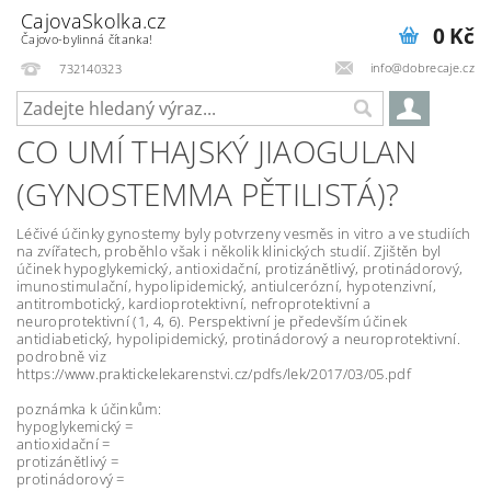
CajovaSkolka.cz
0 Kč
Čajovo-bylinná čítanka!
info@dobrecaje.cz
732140323
CO UMÍ THAJSKÝ JIAOGULAN
(GYNOSTEMMA PĚTILISTÁ)?
Léčivé účinky gynostemy byly potvrzeny vesměs in vitro a ve studiích
na zvířatech, proběhlo však i několik klinických studií. Zjištěn byl
účinek hypoglykemický, antioxidační, protizánětlivý, protinádorový,
imunostimulační, hypolipidemický, antiulcerózní, hypotenzivní,
antitrombotický, kardioprotektivní, nefroprotektivní a
neuroprotektivní (1, 4, 6). Perspektivní je především účinek
antidiabetický, hypolipidemický, protinádorový a neuroprotektivní.
podrobně viz
https://www.praktickelekarenstvi.cz/pdfs/lek/2017/03/05.pdf
poznámka k účinkům:
hypoglykemický =
antioxidační =
protizánětlivý =
protinádorový =