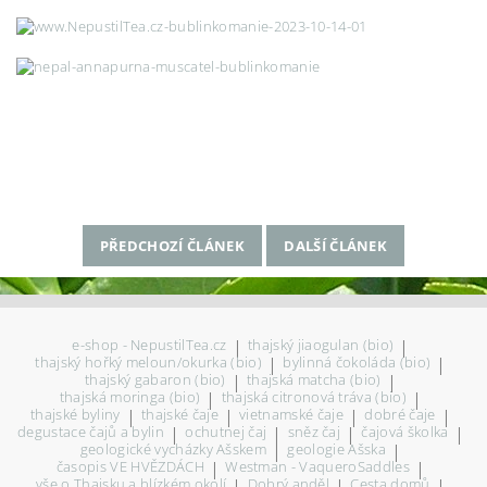
PŘEDCHOZÍ ČLÁNEK
DALŠÍ ČLÁNEK
e-shop - NepustilTea.cz
|
thajský jiaogulan (bio)
|
thajský hořký meloun/okurka (bio)
|
bylinná čokoláda (bio)
|
thajský gabaron (bio)
|
thajská matcha (bio)
|
thajská moringa (bio)
|
thajská citronová tráva (bio)
|
thajské byliny
|
thajské čaje
|
vietnamské čaje
|
dobré čaje
|
degustace čajů a bylin
|
ochutnej čaj
|
sněz čaj
|
čajová školka
|
geologické vycházky Ašskem
|
geologie Ašska
|
časopis VE HVĚZDÁCH
|
Westman - VaqueroSaddles
|
vše o Thajsku a blízkém okolí
|
Dobrý anděl
|
Cesta domů
|