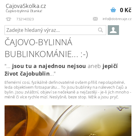
CajovaSkolka.cz
0 Kč
Čajovo-bylinná čítanka!
info@dobrecaje.cz
732140323
ČAJOVO-BYLINNÁ
BUBLINKOMÁNIE... :-)
"...
jsou tu a najednou nejsou
aneb
jepičí
život čajobublin
..."
Efemérní cosi, fyzikálně definovatelné ovšem příliš nepolapitelné,
leda objektivem fotoaparátu... To jsou bublinky na nálevech čajů a
bylin. Jsou zvláštní, objeví se nečekaně a nejčastěji - je-li jich mnoho -
méně či více rychle mizí. Neslyšně, beze stop. Mžik a jsou pryč.