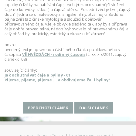
lopatky či lžičky na nabírání čaje, trychtýřek pro snadnější vložení
čaje do konvičky, sítko...) a čajová utěrka. Poslední věcí je tzv. „čajový
duch“. Jedná se o malé sošky z isingské hlíny, ztvárňující Buddhu,
bájná zvířata z čínské mytologie a sloužící k obětování
připravovaného čaje. Vše je obvykle sladěno tak, aby byla příprava
čaje dobře proveditelná, nádobí vyhovovalo připravovanému čaji a
celý obřad byl praktický, estetický a okouzlující zároveň.
pozn.:
uvedený text je upravenou částí mého článku publikovaného v
časopisu
VĚ HVĚZDÁCH - rodinný časopis
(č. xx, x-x/2011, čajový
článek č. 03)
související články:
Jak ochutnávat čaje a byliny - 01
Pijeme, pijeme, pijeme ... a obdivujeme čaj i byliny!
PŘEDCHOZÍ ČLÁNEK
DALŠÍ ČLÁNEK
e-shop - NepustilTea.cz
thajský jiaogulan (bio)