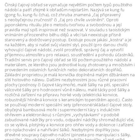
Čínský čajový obřad se vyznačuje největším počtem typů použitého
nádobí a patří zřejmě k obřadům nejstarším. Nazývá se kung fu
(gong fu, kung-fu čcha), což zhruba znamená „čaj připravený
s neobyčejnou zručností“ či „čaj pro chvíle uvolnění“. Oproti
japonskému rituálu jde o metodu tvořivou a svobodnou a její
pravidla mají spíš inspirovat než svazovat. V souladu s taoistickým
vnímáním přirozeného běhu dějů a věcí tak neexistuje přísně
stanovený a dodržovaný postup. Existuje pouze jakási „kostra“ a je
na každém, aby si našel svůj vlastní styl, použil (pro danou chvíli)
vyhovující čajové nádobí, zvolil prostředí, správný čaj a vytvořil
příjemnou atmosféru pro relaxaci, soustředění a pohodu účastníků.
Tradiční servis pro čajový obřad se liší počtem použitého nádobí a
materiálem, ze kterého jsou jednotlivé kusy zhotoveny a množstvím i
provedením ostatních funkčních nebo dekorativních doplňků.
Základní proprietou je malá konvička doplněná malým džbánkem na
slití hotového nálevu. Dalšími nezbytnostmi jsou různé pracovní
plochy (podnosy či čajové tácy/moře), malé šálky na pití, speciální
válcovité šálky pro hodnocení vůně nálevu, malé tácky pod šálky a
rozličná zařízení na přípravu horké vody (elektrická konvice,
robustnější hliněná konvice s keramickým topeništěm apod.). Často
se používají moderní speciální sety (přenosné/skládací čajové stoly,
obyčejná bambusová moře i supermoderní tácy s indukčním
ohřevem a elektronikou) s různými „vychytávkami“ v podobě
zabudované nádržky pro vodu, odpadní nádržky shromažďující vše,
co se vylévá, plotýnky a konvice pro ohřev vody a dokonce i zařízení
pro oplachování a nahřívání šálků. Nezbytnými doplňky jsou
dřevěné soupravy čajového náčiní (pinzeta pro manipulaci s šálky,
speciální „šťouchátko“ pro čištění hubičky konvičky, různě velké