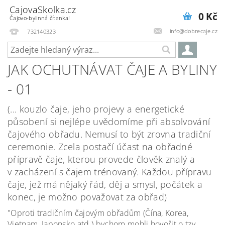
CajovaSkolka.cz
0 Kč
Čajovo-bylinná čítanka!
info@dobrecaje.cz
732140323
JAK OCHUTNÁVAT ČAJE A BYLINY
- 01
(... kouzlo čaje, jeho projevy a energetické
působení si nejlépe uvědomíme při absolvování
čajového obřadu. Nemusí to být zrovna tradiční
ceremonie. Zcela postačí účast na obřadné
přípravě čaje, kterou provede člověk znalý a
v zacházení s čajem trénovaný. Každou přípravu
čaje, jež má nějaký řád, děj a smysl, počátek a
konec, je možno považovat za obřad)
"Oproti tradičním čajovým obřadům (Čína, Korea,
Vietnam, Japonsko atd.) bychom mohli hovořit o tzv.