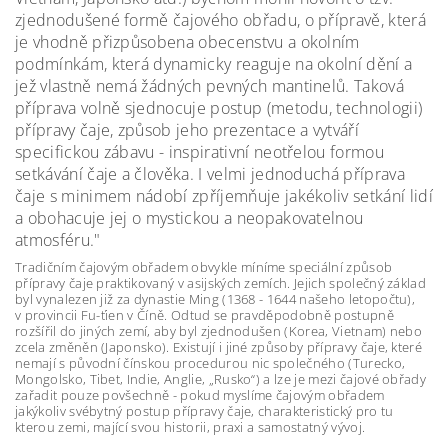
zjednodušené formě čajového obřadu, o přípravě, která
je vhodně přizpůsobena obecenstvu a okolním
podmínkám, která dynamicky reaguje na okolní dění a
jež vlastně nemá žádných pevných mantinelů. Taková
příprava volně sjednocuje postup (metodu, technologii)
přípravy čaje, způsob jeho prezentace a vytváří
specifickou zábavu - inspirativní neotřelou formou
setkávání čaje a člověka. I velmi jednoduchá příprava
čaje s minimem nádobí zpříjemňuje jakékoliv setkání lidí
a obohacuje jej o mystickou a neopakovatelnou
atmosféru."
Tradičním čajovým obřadem obvykle míníme speciální způsob
přípravy čaje praktikovaný v asijských zemích. Jejich společný základ
byl vynalezen již za dynastie Ming (1368 - 1644 našeho letopočtu),
v provincii Fu-ťien v Číně. Odtud se pravděpodobně postupně
rozšířil do jiných zemí, aby byl zjednodušen (Korea, Vietnam) nebo
zcela změněn (Japonsko). Existují i jiné způsoby přípravy čaje, které
nemají s původní čínskou procedurou nic společného (Turecko,
Mongolsko, Tibet, Indie, Anglie, „Rusko“) a lze je mezi čajové obřady
zařadit pouze povšechně - pokud myslíme čajovým obřadem
jakýkoliv svébytný postup přípravy čaje, charakteristický pro tu
kterou zemi, mající svou historii, praxi a samostatný vývoj.