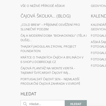
VŠE O NEŽIVÉ PŘÍRODĚ AŠSKA!
GEOVYCHÁ
ČAJOVÁ ŠKOLKA... (BLOG)
KALEND
„COLD BREW“ – PŘÍJEMNÉ OSVĚŽENÍ PRO
KALENDÁŘ 
SLUNEČNÝ PODZIM
GEOVYCHÁ
ČAJ A MODERNÍ DOBA "BIOHACKINGU" (TĚLA I
FOTOGALER
DUŠE)...
AŠSKÁ ŠA
THAJSKÝ JIAOGULAN Z ROYAL PROJECT
FOTOGALER
FOUNDATION
FOTOGALER
KRÁTCE O THAJSKÝCH ČAJÍCH A BYLINÁCH V
FOTOGALER
E-SHOPU DOBRECAJE.CZ
FOTOGALER
ČAJOVÁ PLANTÁŽ NA MONTE VERITÀ -
TAJEMNÝ ŠVÝCARSKÝ ČAJOVÝ RÁJ…
PORTUGALSKÝ ČAJOVÝ SEN – NEJMLADŠÍ
PRODUKČNÍ ČAJOVÁ ZAHRADA V EVROPĚ
HLEDAT