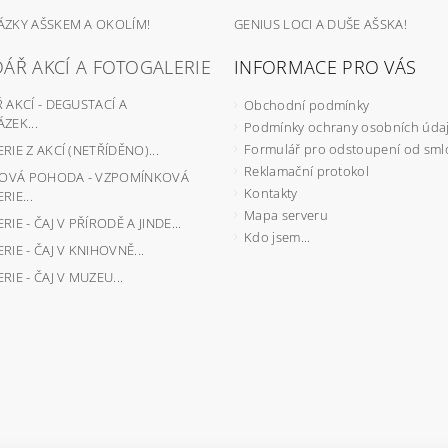
ZKY AŠSKEM A OKOLÍM!
GENIUS LOCI A DUŠE AŠSKA!
ÁŘ AKCÍ A FOTOGALERIE
INFORMACE PRO VÁS
AKCÍ - DEGUSTACÍ A
Obchodní podmínky
ZEK...
Podmínky ochrany osobních úda
Formulář pro odstoupení od sml
IE Z AKCÍ (NETŘÍDĚNO)...
Reklamační protokol
JOVÁ POHODA - VZPOMÍNKOVÁ
Kontakty
IE...
Mapa serveru
IE - ČAJ V PŘÍRODĚ A JINDE...
Kdo jsem...
IE - ČAJ V KNIHOVNĚ...
IE - ČAJ V MUZEU...