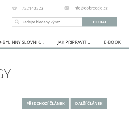
info@dobrecaje.cz
732140323
-BYLINNÝ SLOVNÍK...
JAK PŘIPRAVIT...
E-BOOK
E-SHOP
HISTORIE ČAJOVÉ ŠKOLKY...
KDO JSEM...
GY
PŘEDCHOZÍ ČLÁNEK
DALŠÍ ČLÁNEK