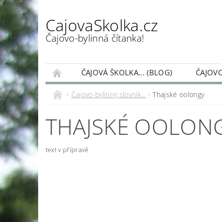
CajovaSkolka.cz
Čajovo-bylinná čítanka!
ČAJOVÁ ŠKOLKA... (BLOG)
ČAJOVO
PŘÍSPĚVEK NA PROVOZ ČAJOVÉ ŠKOLKY
Čajovo-bylinný slovník...
Thajské oolongy
THAJSKÉ OOLON
text v přípravě