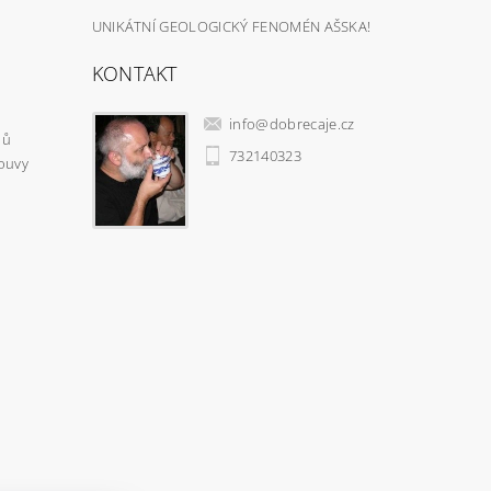
UNIKÁTNÍ GEOLOGICKÝ FENOMÉN AŠSKA!
KONTAKT
info
@
dobrecaje.cz
jů
732140323
ouvy