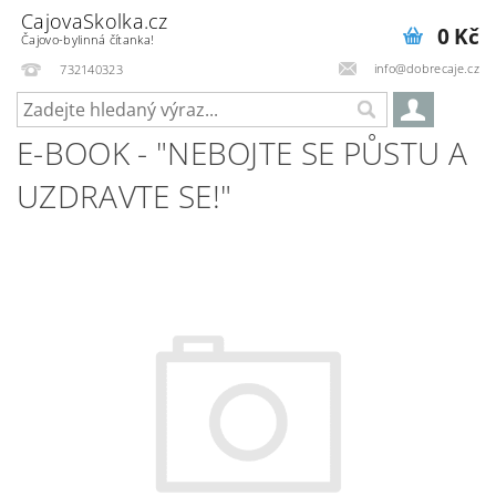
CajovaSkolka.cz
0 Kč
Čajovo-bylinná čítanka!
info@dobrecaje.cz
732140323
E-BOOK - "NEBOJTE SE PŮSTU A
UZDRAVTE SE!"